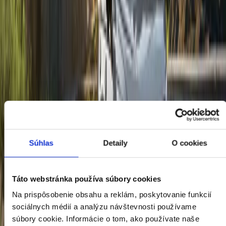
Benzín
—
0 km
Cenníková cena
2 190 €
Zľava
-
100 €
Akciová cena
2 090 €
Viac →
Súhlas
Detaily
O cookies
Táto webstránka používa súbory cookies
Na prispôsobenie obsahu a reklám, poskytovanie funkcií
sociálnych médií a analýzu návštevnosti používame
súbory cookie. Informácie o tom, ako používate naše