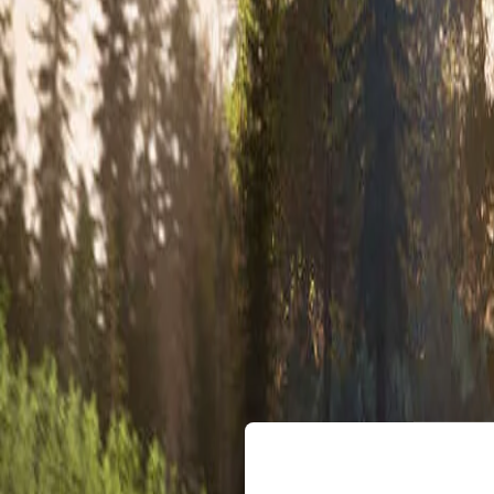
Konfigurátor
Prehľad
Technické údaje
Nové HR-V e:HEV
HYBRID
Prehľad
Konfigurátor
Nové HR-V e:HEV
Konfigurátor
Prehľad
Technické údaje
Civic e:HEV
HYBRID
Prehľad
Konfigurátor
Civic e:HEV