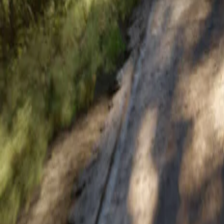
Konfigurátor
Prehľad
Technické údaje
Jazz Crosstar e:HEV
HYBRID
Prehľad
Konfigurátor
Jazz Crosstar e:HEV
Konfigurátor
Prehľad
Technické údaje
Jazz e:HEV
HYBRID
Prehľad
Konfigurátor
Jazz e:HEV
Konfigurátor