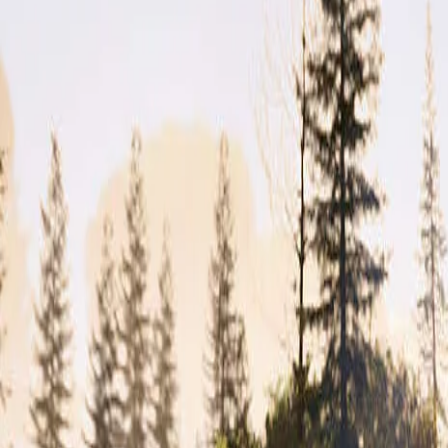
Nové vozidlá
Modely Honda
CR-V e:HEV a e:PHEV
HYBRID A PLUG-IN HYBRID
Prehľad
Konfigurátor
CR-V e:HEV a e:PHEV
Konfigurátor
Prehľad
Technické údaje
ZR-V e:HEV
HYBRID
Prehľad
Konfigurátor
ZR-V e:HEV