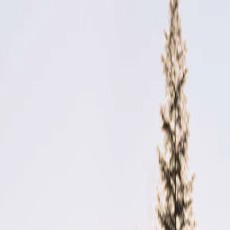
Výpredaj príslušenstva
Objednať predvádzaciu jazdu
Cenníky a katalógy
Nové vozidlá
Skladové vozidlá
Motocykle
Skladové motocykle
Motorové stroje
Akciová ponuka
Servis
Kontakt
Majitelia
Svet Honda