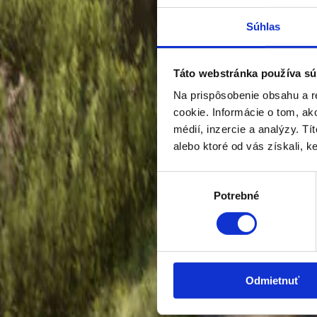
Konfigurátor
Súhlas
Prehľad
Technické údaje
Civic Type R
Táto webstránka používa sú
BENZÍN
Na prispôsobenie obsahu a r
Prehľad
Konfigurátor
cookie. Informácie o tom, ak
Civic Type R
médií, inzercie a analýzy. Tí
alebo ktoré od vás získali, ke
Konfigurátor
Výber
Prehľad
Technické údaje
Potrebné
súhlasu
Prelude
HYBRID
Prehľad
Konfigurátor
Odmietnuť
Prelude