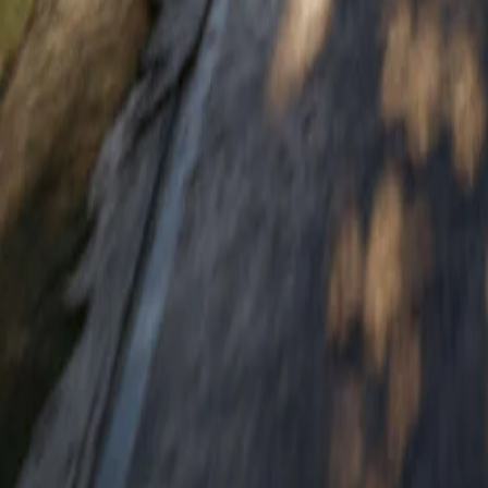
Prehľad
Technické údaje
OMNIA MOTORS, a.s.
Tomášikova 30
821 01 Bratislava
Predaj a služby
Predaj vozidiel
Skladové vozidlá
Motocykle
Akciová ponuka
Skúšobná jazda