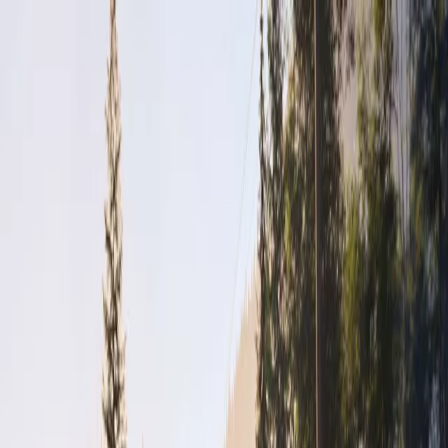
Výpredaj príslušenstva
Objednať predvádzaciu jazdu
Cenníky a katalógy
Nové vozidlá
Skladové vozidlá
Motocykle
Skladové motocykle
Motorové stroje
Akciová ponuka
Servis
Kontakt
Majitelia
Svet Honda