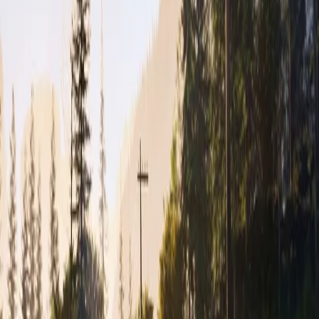
Omnia Motors
Výpredaj príslušenstva
Aktuálna tabuľka skladového príslušenstva a doplnkov Honda. Ceny a dostupnosť sa
aktualizujú podľa skladu.
Náhradné diely
Dostupné diely na servis
Číslo dielu
Názov
Cena
Kontakt
Náhradné diely a príslušenstvo
OMNIA MOTORS, a.s., Tomášikova 30, 821 01 Bratislava