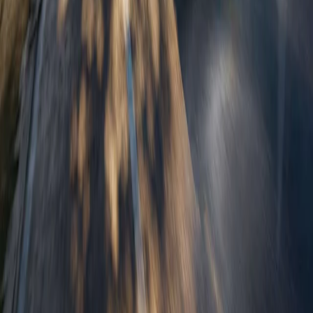
OMNIA MOTORS, a.s.
Tomášikova 30
821 01 Bratislava
Predaj a služby
Predaj vozidiel
Skladové vozidlá
Motocykle
Akciová ponuka
Skúšobná jazda
Objednávka do servisu
Informácie