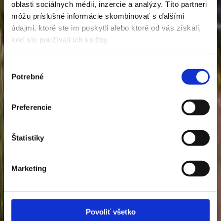
oblasti sociálnych médií, inzercie a analýzy. Títo partneri
Nedeľa
Zatvorené
môžu príslušné informácie skombinovať s ďalšími
Dopyt
údajmi, ktoré ste im poskytli alebo ktoré od vás získali,
keď ste používali ich služby.
Mám záujem o položku z výpredaja
Výber
Napíšte nám číslo dielu alebo názov položky a my sa vám ozveme s detailmi o
Potrebné
súhlasu
dostupnosti.
Oddelenie
Preferencie
Vyberte, ktorý tím má vašu správu spracovať.
Štatistiky
Príslušenstvo automobily
Príslušenstvo motocykle
Príslušenstvo motorové stroje
Meno a priezvisko
Marketing
E-mail
Telefón
Povoliť všetko