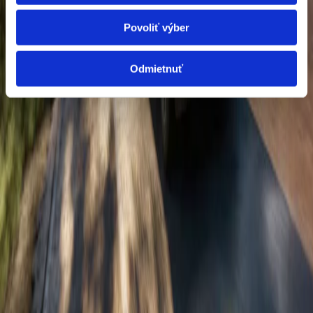
Povoliť výber
Preferovaný kontakt
Predmet dopytu
Správa
Odmietnuť
Súhlasím so spracovaním osobných údajov pre účely odpovede na dopyt.
Odoslať dopyt
Žiadosť odoslaná
Ďakujeme, vašu požiadavku sme prijali. Budeme vás kontaktovať čo najskôr na
zvolenom kanáli.
Poslať ďalšiu žiadosť