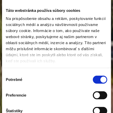
Táto webstránka používa súbory cookies
Na prispôsobenie obsahu a reklám, poskytovanie funkcií
sociálnych médií a analýzu návštevnosti používame
súbory cookie. Informácie o tom, ako používate naše
webové stránky, poskytujeme aj našim partnerom v
oblasti sociálnych médií, inzercie a analýzy. Títo partneri
môžu príslušné informácie skombinovať s ďalšími
údajmi, ktoré ste im poskytli alebo ktoré od vás získali,
keď ste používali ich služby.
Výber
Potrebné
súhlasu
HONDA
Preferencie
FORZA 125 SMART BOX
Štatistiky