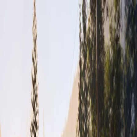
Výpredaj príslušenstva
Objednať predvádzaciu jazdu
Cenníky a katalógy
Nové vozidlá
Skladové vozidlá
Motocykle
Skladové motocykle
Motorové stroje
Akciová ponuka
Servis
Kontakt
Majitelia
Svet Honda