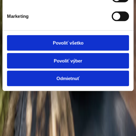
Benzín
Marketing
Cena
5 790 €
Mám záujem o vozidlo
Skúšobná jazda
Povoliť všetko
Modelový rok
2026
Kilometre
—
Povoliť výber
Palivo
Benzín
Farba
Se, Biela, Šedá, Čierna,
Odmietnuť
OMNIA MOTORS, a.s.
Tomášikova 30
821 01 Bratislava