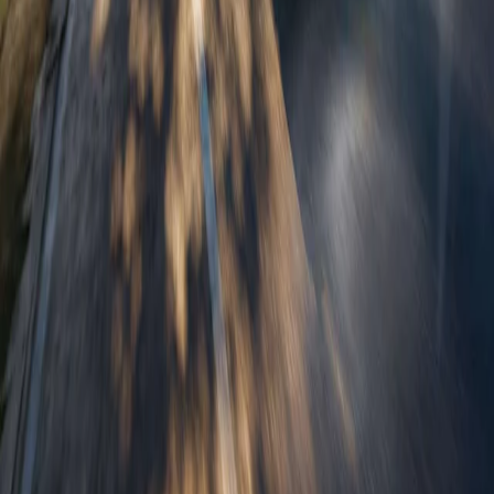
Predaj a služby
Predaj vozidiel
Skladové vozidlá
Motocykle
Akciová ponuka
Skúšobná jazda
Objednávka do servisu
Informácie
Kontakt
Katalógy a cenníky
Výpredaj príslušenstva
Svet Honda
Majitelia Honda