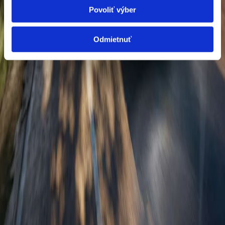
Povoliť výber
OMNIA MOTORS, a.s.
Tomášikova 30
821 01 Bratislava
Odmietnuť
Predaj a služby
Predaj vozidiel
Skladové vozidlá
Motocykle
Akciová ponuka
Skúšobná jazda
Objednávka do servisu
Informácie
Kontakt
Katalógy a cenníky