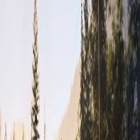
Výpredaj príslušenstva
Objednať predvádzaciu jazdu
Cenníky a katalógy
Nové vozidlá
Skladové vozidlá
Motocykle
Skladové motocykle
Motorové stroje
Akciová ponuka
Servis
Kontakt
Majitelia
Svet Honda
PRELUDE
Prehľad
Vlastnosti
Špecifikácie
Príslušenstvo
Konfigurátor
Prelude x vetroň