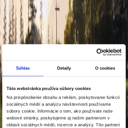
Nové vozidlá
Honda
19-palcové disky z ľahkých zliatin PR1901
19-palcové disky PR1901 sa vyznačujú diamantom brúseným povrchom s lesklým čírym
lakom a otvormi v povrchovej úprave Berlina Black.
Balík osvetlenia Illumination
Súhlas
Detaily
O cookies
Táto webstránka používa súbory cookies
Balík osvetlenia Illumination
Na prispôsobenie obsahu a reklám, poskytovanie funkcií
sociálnych médií a analýzu návštevnosti používame
Balík osvetlenia interiéru kombinuje niekoľko prvkov bieleho osvetlenia, ktoré vytvárajú
súbory cookie. Informácie o tom, ako používate naše
v modeli Prelude mimoriadnu atmosféru. Balík vnútorného osvetlenia obsahuje:
webové stránky, poskytujeme aj našim partnerom v
osvetlenie predného priestoru na nohy a priestoru pod sedadlami, osvetlenie držiaka na
poháre a konzoly, osvetlené lišty prahov a projektorové osvetlenie Prelude.
oblasti sociálnych médií, inzercie a analýzy. Títo partneri