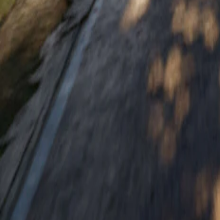
Predaj vozidiel
Skladové vozidlá
Motocykle
Akciová ponuka
Skúšobná jazda
Objednávka do servisu
Informácie
Kontakt
Katalógy a cenníky
Výpredaj príslušenstva
Svet Honda
Majitelia Honda
Prihláste sa na newsletter
Odoslať
Testovacia jazda
Objednávka do servisu
©
2026
OMNIA MOTORS, a.s. Všetky práva vyhradené.