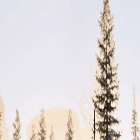
Výpredaj príslušenstva
Objednať predvádzaciu jazdu
Cenníky a katalógy
Nové vozidlá
Skladové vozidlá
Motocykle
Skladové motocykle
Motorové stroje
Akciová ponuka
Servis
Kontakt
Majitelia
Svet Honda