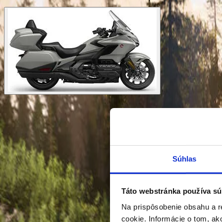
Späť na skladové motocykle
HONDA
GOLD WING TOUR 2026
Súhlas
Benzín
Táto webstránka používa sú
Cena
Na prispôsobenie obsahu a r
36 790 €
cookie. Informácie o tom, ak