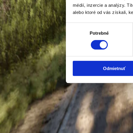
médií, inzercie a analýzy. Tí
Mám záujem o vozidlo
Skúšobná jazda
alebo ktoré od vás získali, ke
Modelový rok
2026
Kilometre
—
Výber
Palivo
Benzín
Potrebné
súhlasu
Farba
Šedá
Odmietnuť
OMNIA MOTORS, a.s.
Tomášikova 30
821 01 Bratislava
Predaj a služby