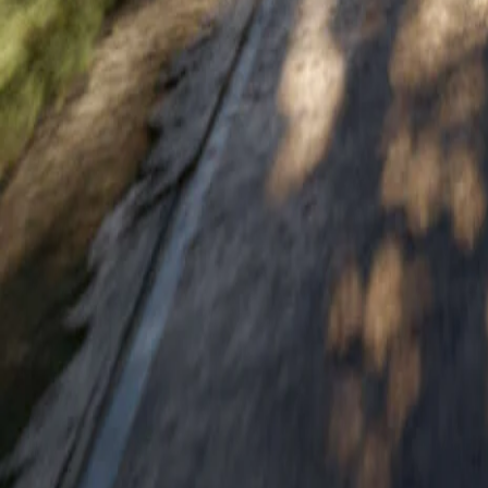
Tomášikova 30
821 01 Bratislava
Predaj a služby
Predaj vozidiel
Skladové vozidlá
Motocykle
Akciová ponuka
Skúšobná jazda
Objednávka do servisu
Informácie
Kontakt
Katalógy a cenníky
Výpredaj príslušenstva
Svet Honda