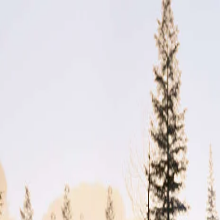
Výpredaj príslušenstva
Objednať predvádzaciu jazdu
Cenníky a katalógy
Nové vozidlá
Skladové vozidlá
Motocykle
Skladové motocykle
Motorové stroje
Akciová ponuka
Servis
Kontakt
Majitelia
Svet Honda