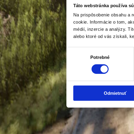
Táto webstránka používa sú
Benzín · 75 kW
Na prispôsobenie obsahu a r
cookie. Informácie o tom, ak
Cena
médií, inzercie a analýzy. Tí
19 610 €
alebo ktoré od vás získali, ke
Mám záujem o vozidlo
Skúšobná jazda
Výber
Modelový rok
2026
Potrebné
súhlasu
Kilometre
—
Palivo
Benzín
Výkon
75
kW
Farba
Biela, Šedá
Odmietnuť
OMNIA MOTORS, a.s.